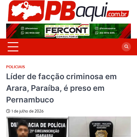
Skip
to
P
Jor
content
co
A
cre
é a
POLICIAIS
Líder de facção criminosa em
Arara, Paraíba, é preso em
Pernambuco
1 de julho de 2026