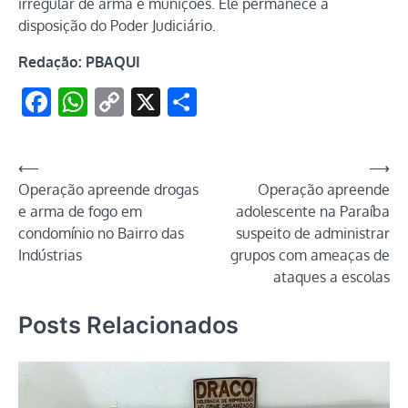
irregular de arma e munições. Ele permanece à
disposição do Poder Judiciário.
Redação: PBAQUI
Facebook
WhatsApp
Copy
X
Share
Link
Navegação
⟵
⟶
Operação apreende drogas
Operação apreende
de
e arma de fogo em
adolescente na Paraíba
Post
condomínio no Bairro das
suspeito de administrar
Indústrias
grupos com ameaças de
ataques a escolas
Posts Relacionados