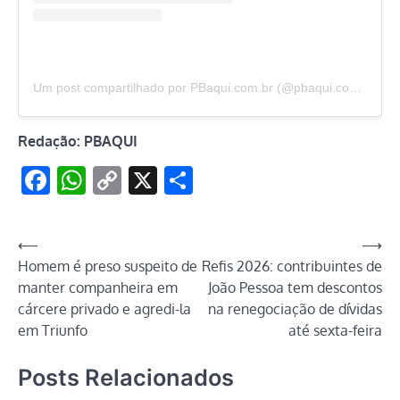
Um post compartilhado por PBaqui.com.br (@pbaqui.com.br)
Redação: PBAQUI
Facebook
WhatsApp
Copy
X
Share
Link
Navegação
⟵
⟶
Homem é preso suspeito de
Refis 2026: contribuintes de
de
manter companheira em
João Pessoa tem descontos
Post
cárcere privado e agredi-la
na renegociação de dívidas
em Triunfo
até sexta-feira
Posts Relacionados