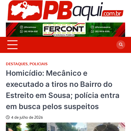
Skip
to
P
Jor
content
co
A
cre
é a
DESTAQUES
,
POLICIAIS
Homicídio: Mecânico e
executado a tiros no Bairro do
Estreito em Sousa; polícia entra
em busca pelos suspeitos
4 de julho de 2026