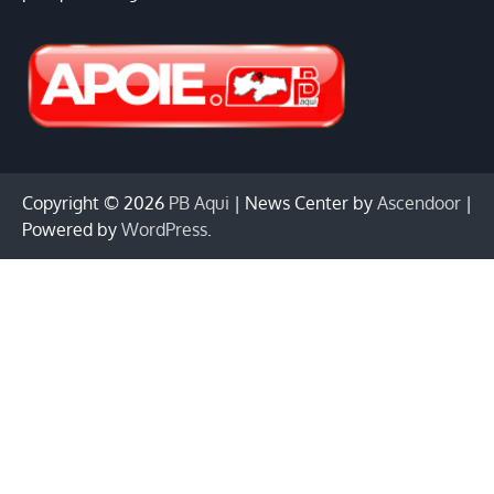
Copyright © 2026
PB Aqui
| News Center by
Ascendoor
|
Powered by
WordPress
.