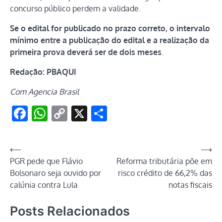
concurso público perdem a validade.
Se o edital for publicado no prazo correto, o intervalo
mínimo entre a publicação do edital e a realização da
primeira prova deverá ser de dois meses
.
Redação: PBAQUI
Com Agencia Brasil
Facebook
WhatsApp
Copy
X
Share
Link
Navegação
⟵
⟶
PGR pede que Flávio
Reforma tributária põe em
de
Bolsonaro seja ouvido por
risco crédito de 66,2% das
Post
calúnia contra Lula
notas fiscais
Posts Relacionados