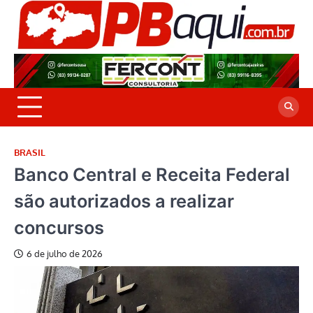
Skip
to
P
Jor
content
co
A
cre
é a
BRASIL
Banco Central e Receita Federal
são autorizados a realizar
concursos
6 de julho de 2026