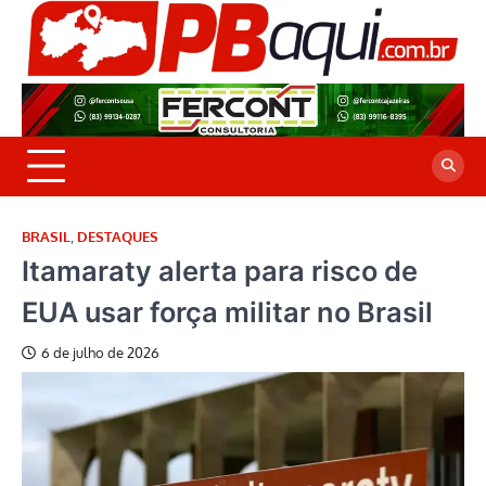
Skip
to
P
Jor
content
co
A
cre
é a
BRASIL
,
DESTAQUES
Itamaraty alerta para risco de
EUA usar força militar no Brasil
6 de julho de 2026