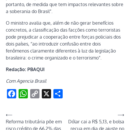
portanto, de medida que tem impactos relevantes sobre
a soberania do Brasil”.
O ministro avalia que, além de não gerar benefícios
concretos, a classificação das facções como terroristas
pode prejudicar a cooperação entre forças policiais dos
dois países, “ao introduzir confusão entre dois
fenômenos claramente diferentes à luz da legislação
brasileira: o crime organizado e o terrorismo”.
Redação: PBAQUI
Com Agencia Brasil
Facebook
WhatsApp
Copy
X
Share
Link
Navegação
⟵
⟶
Reforma tributária põe em
Dólar cai a R$ 5,13, e bolsa
de
risco crédito de 66,2% das
recua em dia de ajuste no