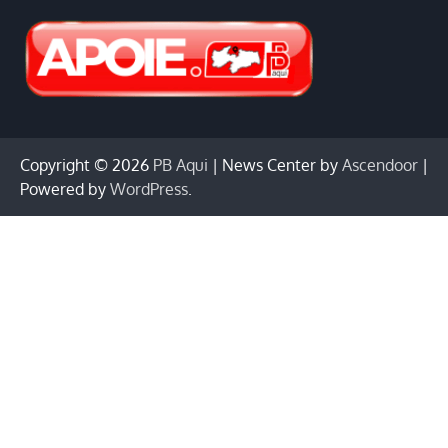
Copyright © 2026
PB Aqui
| News Center by
Ascendoor
|
Powered by
WordPress
.