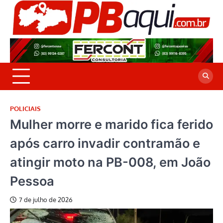
Skip
to
P
Jor
content
co
A
cre
é a
POLICIAIS
Mulher morre e marido fica ferido
após carro invadir contramão e
atingir moto na PB-008, em João
Pessoa
7 de julho de 2026