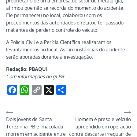
proprietário de uma empresa do setor de metalurgia,
afirmou que não se recorda do momento do acidente.
Ele permaneceu no local, colaborou com os
procedimentos das autoridades e relatou ter passado
mal antes de perder o controle do veículo.
A Polícia Civil e a Perícia Científica realizaram os
levantamentos no local. As circunstâncias do acidente
serão apuradas durante a investigação.
Redação: PBAQUI
Com informações do g1 PB
Facebook
WhatsApp
Copy
X
Share
Link
Navegação
⟵
⟶
Dois jovens de Santa
Homem é preso e veículo
de
Terezinha-PB e Imaculada
apreendido em operação
Post
morrem em acidente entre
contra descarte irregular de