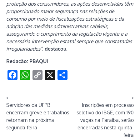
proteção dos consumidores, as ações desenvolvidas têm
proporcionado maior segurança nas relações de
consumo por meio de fiscalizações estratégicas e da
adoção das medidas administrativas cabíveis,
assegurando o cumprimento da legislação vigente e a
necessária intervenção estatal sempre que constatadas
irregularidades”
,
destacou.
Redação: PBAQUI
Facebook
WhatsApp
Copy
X
Share
Link
Navegação
⟵
⟶
Servidores da UFPB
Inscrições em processo
de
encerram greve e trabalhos
seletivo do IBGE, com 190
Post
retornam na próxima
vagas na Paraíba, serão
segunda-feira
encerradas nesta quinta-
feira