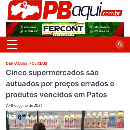
Skip
to
P
Jor
content
co
A
cre
é a
DESTAQUES
,
POLICIAIS
Cinco supermercados são
autuados por preços errados e
produtos vencidos em Patos
8 de julho de 2026