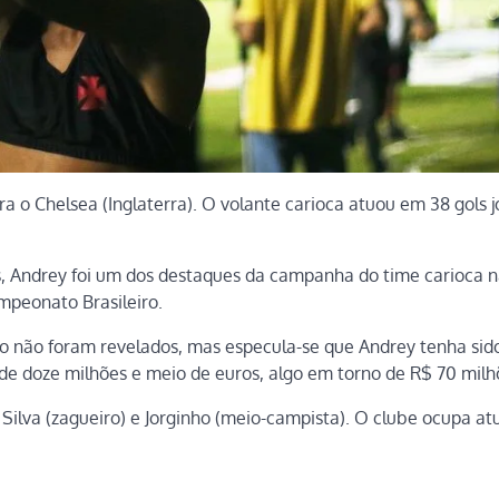
a o Chelsea (Inglaterra). O volante carioca atuou em 38 gols 
s, Andrey foi um dos destaques da campanha do time carioca n
ampeonato Brasileiro.
co não foram revelados, mas especula-se que Andrey tenha sid
 de doze milhões e meio de euros, algo em torno de R$ 70 milh
Silva (zagueiro) e Jorginho (meio-campista). O clube ocupa a