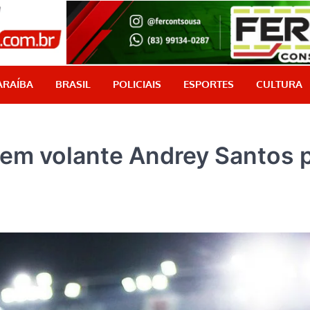
PB Aqui
Jornalismo com credibilidade, é aqui!
ARAÍBA
BRASIL
POLICIAIS
ESPORTES
CULTURA
vem volante Andrey Santos 