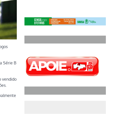
jogos
a Série B
o vendido
ões.
tualmente