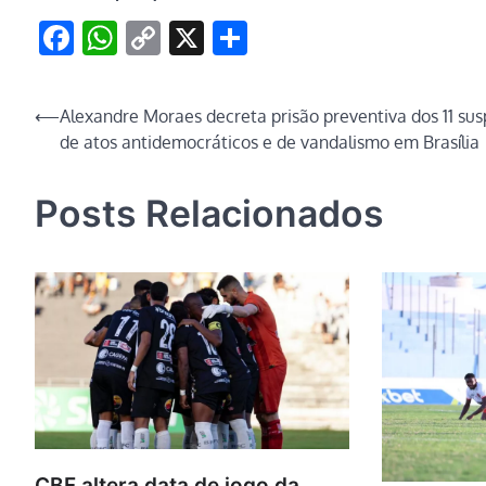
Facebook
WhatsApp
Copy
X
Share
Link
Navegação
⟵
Alexandre Moraes decreta prisão preventiva dos 11 sus
de atos antidemocráticos e de vandalismo em Brasília
de
Post
Posts Relacionados
CBF altera data de jogo da