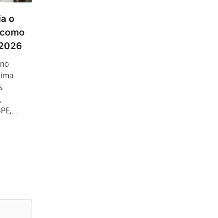
ia o
a como
 2026
 no
Lima
s
,
-PE,…