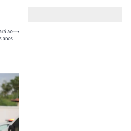
ará ao
⟶
s anos