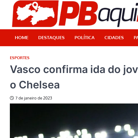
Skip
to
content
HOME
DESTAQUES
POLÍTICA
CIDADES
P
ESPORTES
Vasco confirma ida do jo
o Chelsea
7 de janeiro de 2023