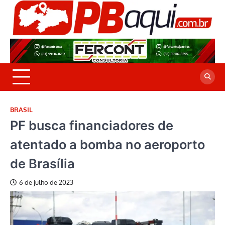
Skip
to
P
Jor
content
co
A
cre
é a
BRASIL
PF busca financiadores de
atentado a bomba no aeroporto
de Brasília
6 de julho de 2023