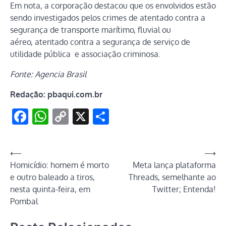
Em nota, a corporação destacou que os envolvidos estão
sendo investigados pelos crimes de atentado contra a
segurança de transporte marítimo, fluvial ou
aéreo, atentado contra a segurança de serviço de
utilidade pública e associação criminosa.
Fonte: Agencia Brasil
Redação: pbaqui.com.br
Facebook
WhatsApp
Copy
X
Share
Link
Navegação
⟵
⟶
Homicídio: homem é morto
Meta lança plataforma
de
e outro baleado a tiros,
Threads, semelhante ao
Post
nesta quinta-feira, em
Twitter; Entenda!
Pombal