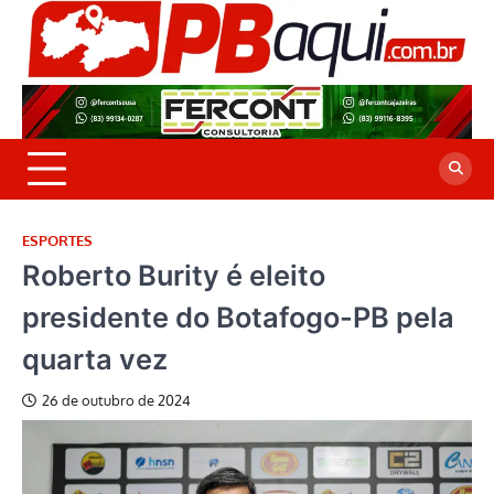
Skip
to
P
Jor
content
co
A
cre
é a
ESPORTES
Roberto Burity é eleito
presidente do Botafogo-PB pela
quarta vez
26 de outubro de 2024