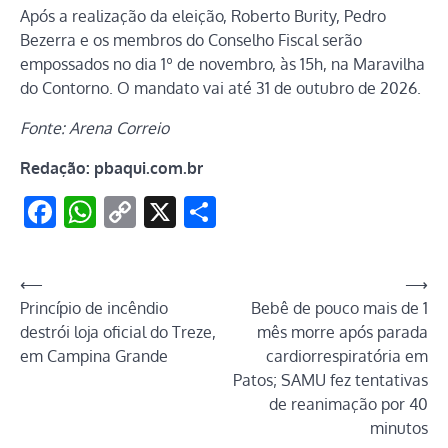
Após a realização da eleição, Roberto Burity, Pedro
Bezerra e os membros do Conselho Fiscal serão
empossados no dia 1º de novembro, às 15h, na Maravilha
do Contorno. O mandato vai até 31 de outubro de 2026.
Fonte: Arena Correio
Redação: pbaqui.com.br
Facebook
WhatsApp
Copy
X
Share
Link
Navegação
⟵
⟶
Princípio de incêndio
Bebê de pouco mais de 1
de
destrói loja oficial do Treze,
mês morre após parada
Post
em Campina Grande
cardiorrespiratória em
Patos; SAMU fez tentativas
de reanimação por 40
minutos