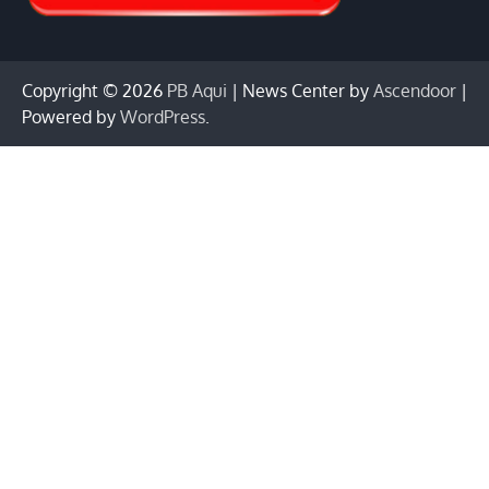
Copyright © 2026
PB Aqui
| News Center by
Ascendoor
|
Powered by
WordPress
.