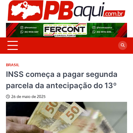
Skip
to
P
Jor
content
co
A
cre
é a
BRASIL
INSS começa a pagar segunda
parcela da antecipação do 13º
26 de maio de 2025