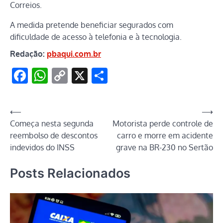
Correios.
A medida pretende beneficiar segurados com
dificuldade de acesso à telefonia e à tecnologia.
Redação:
pbaqui.com.br
Facebook
WhatsApp
Copy
X
Share
Link
Navegação
⟵
⟶
Começa nesta segunda
Motorista perde controle de
de
reembolso de descontos
carro e morre em acidente
Post
indevidos do INSS
grave na BR-230 no Sertão
Posts Relacionados