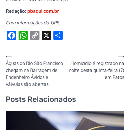
Redação:
pbaqui.com.br
Com informações do TJPE.
Facebook
WhatsApp
Copy
X
Share
Link
Navegação
⟵
⟶
Águas do Rio São Francisco
Homicídio é registrado na
de
chegam na Barragem de
noite desta quinta-feira (7)
Post
Engenheiro Ávidos e
em Patos
válvulas são abertas
Posts Relacionados