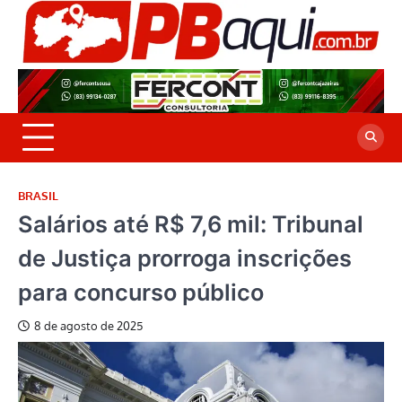
Skip
to
P
Jor
content
co
A
cre
é a
BRASIL
Salários até R$ 7,6 mil: Tribunal
de Justiça prorroga inscrições
para concurso público
8 de agosto de 2025