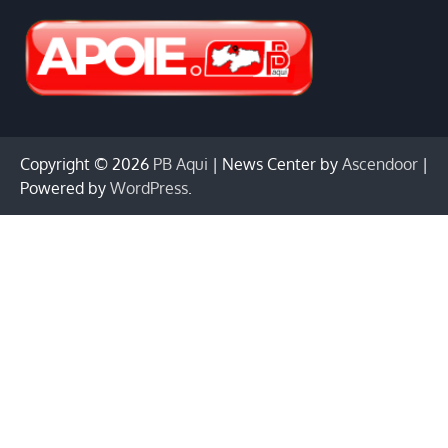
Copyright © 2026
PB Aqui
| News Center by
Ascendoor
|
Powered by
WordPress
.