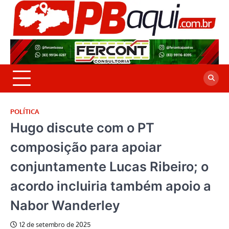
Skip
to
P
Jor
content
co
A
cre
é a
POLÍTICA
Hugo discute com o PT
composição para apoiar
conjuntamente Lucas Ribeiro; o
acordo incluiria também apoio a
Nabor Wanderley
12 de setembro de 2025