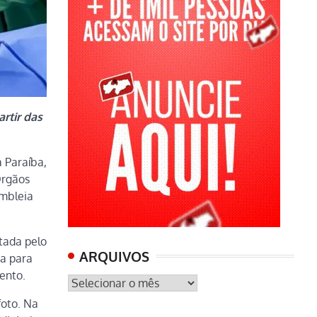
rtir das
 Paraíba,
Órgãos
embleia
tada pelo
ARQUIVOS
ta para
ento.
ARQUIVOS
foto. Na