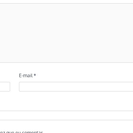
E-mail
*
vez que eu comentar.