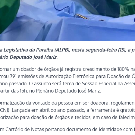
egislativa da Paraíba (ALPB), nesta segunda-feira (15), a pa
ário Deputado José Mariz.
rnar um doador de órgãos já registra crescimento de 180% na
somou 791 emissões de Autorização Eletrônica para Doação de 
 ano passado. O assunto será tema de Sessão Especial na Ass
partir das 15h, no Plenário Deputado José Mariz.
 formalização da vontade da pessoa em ser doadora, regulamen
CNJ). Lançada em abril do ano passado, a ferramenta é gratui
torização para doação de órgãos e tecidos, em caso de falecim
um Cartório de Notas portando documento de identidade com 