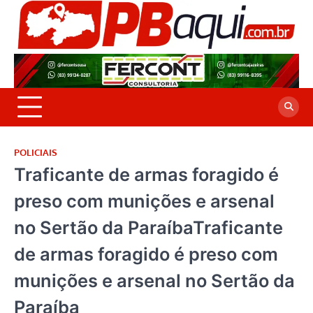
Skip
to
P
Jor
content
co
A
cre
é a
POLICIAIS
Traficante de armas foragido é
preso com munições e arsenal
no Sertão da ParaíbaTraficante
de armas foragido é preso com
munições e arsenal no Sertão da
Paraíba