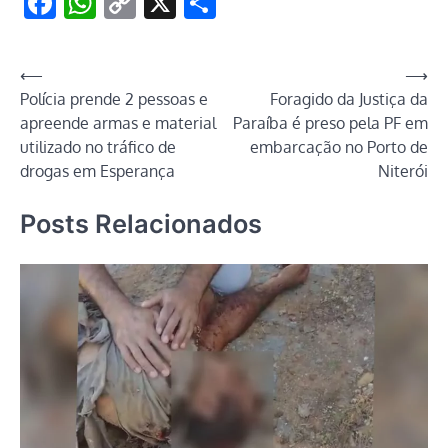
Facebook
WhatsApp
Copy
X
Share
Link
Navegação
⟵
⟶
Polícia prende 2 pessoas e
Foragido da Justiça da
de
apreende armas e material
Paraíba é preso pela PF em
Post
utilizado no tráfico de
embarcação no Porto de
drogas em Esperança
Niterói
Posts Relacionados