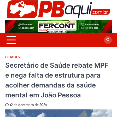
Skip
to
P
Jor
content
co
A
cre
é a
CIDADES
Secretário de Saúde rebate MPF
e nega falta de estrutura para
acolher demandas da saúde
mental em João Pessoa
12 de dezembro de 2025