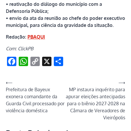
• reativação do diálogo do município com a
Defensoria Pública;
• envio da ata da reunião ao chefe do poder executivo
municipal, para ciência da gravidade da situação.
Redação:
PBAQUI
Com: ClickPB
Facebook
WhatsApp
Copy
X
Share
Link
Navegação
⟵
⟶
Prefeitura de Bayeux
MP instaura inquérito para
de
exonera comandante da
apurar eleições antecipadas
Post
Guarda Civil processado por
para o biênio 2027-2028 na
violência doméstica
Câmara de Vereadores de
Vieirópolis