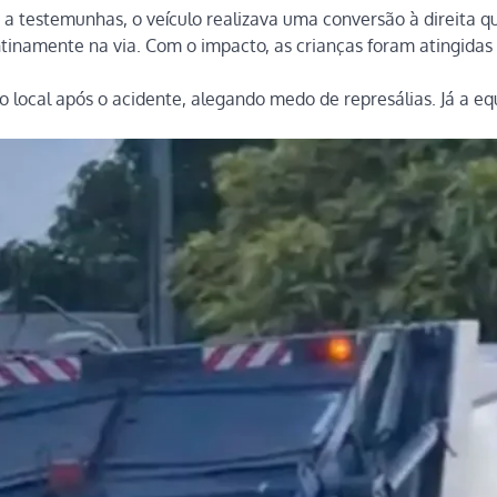
o a testemunhas, o veículo realizava uma conversão à direita 
ntinamente na via. Com o impacto, as crianças foram atingidas
 o local após o acidente, alegando medo de represálias. Já a eq