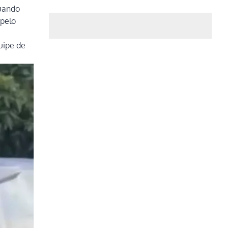
quando
 pelo
uipe de