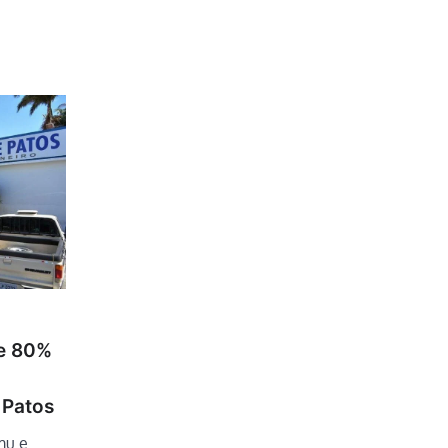
se 80%
 Patos
mu e