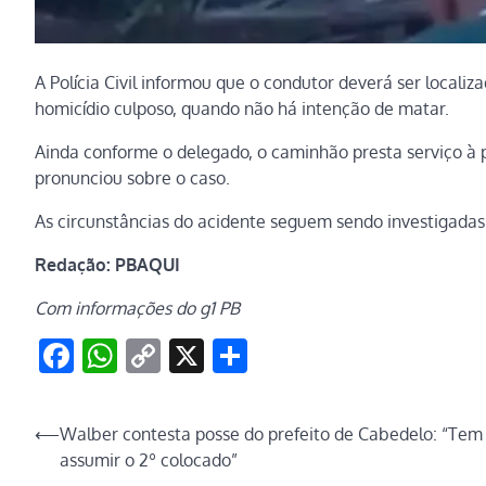
A Polícia Civil informou que o condutor deverá ser localiz
homicídio culposo, quando não há intenção de matar.
Ainda conforme o delegado, o caminhão presta serviço à 
pronunciou sobre o caso.
As circunstâncias do acidente seguem sendo investigadas
Redação: PBAQUI
Com informações do g1 PB
Facebook
WhatsApp
Copy
X
Share
Link
Navegação
⟵
Walber contesta posse do prefeito de Cabedelo: “Tem
assumir o 2º colocado”
de