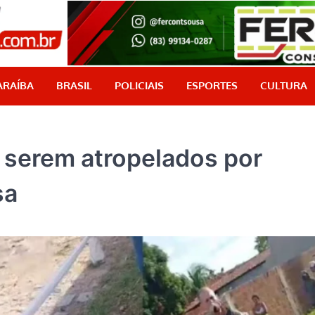
PB Aqui
Jornalismo com credibilidade, é aqui!
ARAÍBA
BRASIL
POLICIAIS
ESPORTES
CULTURA
 serem atropelados por
sa