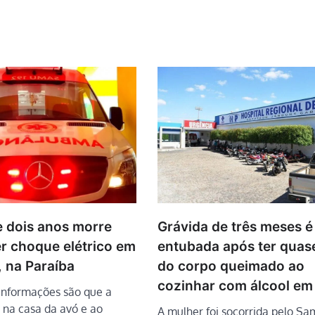
e dois anos morre
Grávida de três meses é
er choque elétrico em
entubada após ter qua
, na Paraíba
do corpo queimado ao
cozinhar com álcool em
 informações são que a
a na casa da avó e ao
A mulher foi socorrida pelo Sa