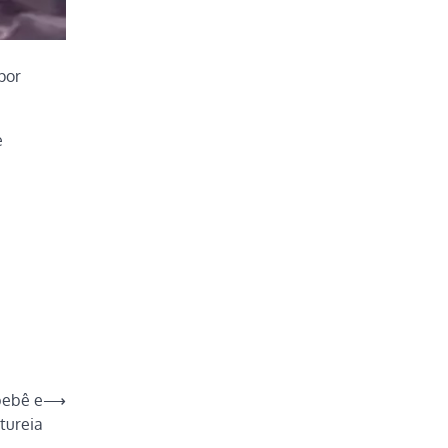
por
e
 bebê e
⟶
tureia