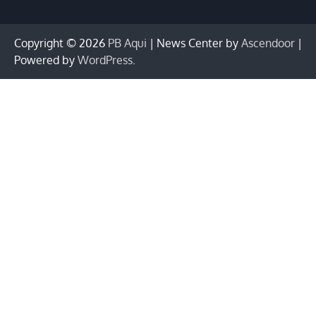
Copyright © 2026
PB Aqui
| News Center by
Ascendoor
|
Powered by
WordPress
.