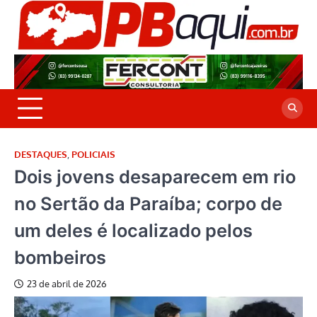
Skip
to
P
Jor
content
co
A
cre
é a
DESTAQUES
,
POLICIAIS
Dois jovens desaparecem em rio
no Sertão da Paraíba; corpo de
um deles é localizado pelos
bombeiros
23 de abril de 2026