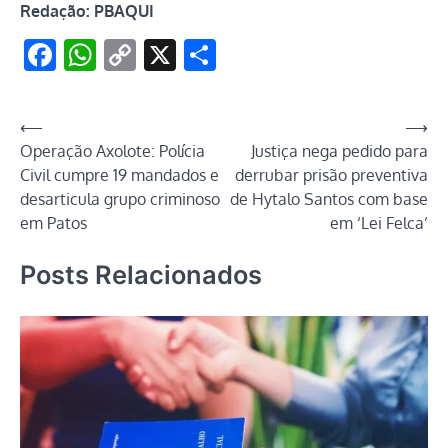
Redação: PBAQUI
Facebook
WhatsApp
Copy
X
Share
Link
Navegação
⟵
⟶
Operação Axolote: Polícia
Justiça nega pedido para
de
Civil cumpre 19 mandados e
derrubar prisão preventiva
Post
desarticula grupo criminoso
de Hytalo Santos com base
em Patos
em ‘Lei Felca’
Posts Relacionados