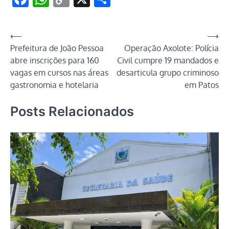
Link
Navegação
⟵
⟶
Prefeitura de João Pessoa
Operação Axolote: Polícia
de
abre inscrições para 160
Civil cumpre 19 mandados e
Post
vagas em cursos nas áreas
desarticula grupo criminoso
gastronomia e hotelaria
em Patos
Posts Relacionados