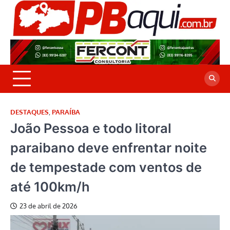
Skip
to
P
Jor
content
co
A
cre
é a
DESTAQUES
,
PARAÍBA
João Pessoa e todo litoral
paraibano deve enfrentar noite
de tempestade com ventos de
até 100km/h
23 de abril de 2026