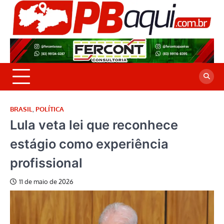
Skip
to
P
Jor
content
co
A
cre
é a
BRASIL
,
POLÍTICA
Lula veta lei que reconhece
estágio como experiência
profissional
11 de maio de 2026