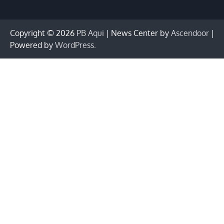
Copyright © 2026
PB Aqui
| News Center by
Ascendoor
|
Powered by
WordPress
.