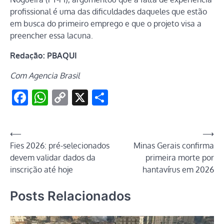
profissional é uma das dificuldades daqueles que estão
em busca do primeiro emprego e que o projeto visa a
preencher essa lacuna.
Redação: PBAQUI
Com Agencia Brasil
Facebook
WhatsApp
Copy
X
Share
Link
Navegação
⟵
⟶
Fies 2026: pré-selecionados
Minas Gerais confirma
de
devem validar dados da
primeira morte por
Post
inscrição até hoje
hantavírus em 2026
Posts Relacionados