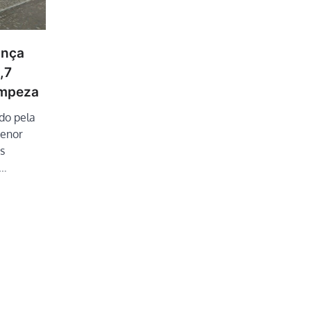
ança
,7
impeza
do pela
menor
s
a…