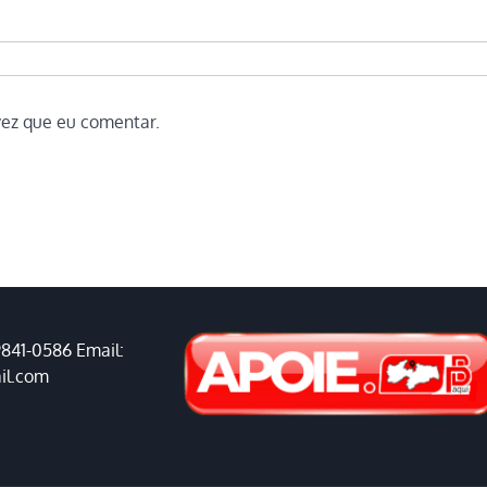
vez que eu comentar.
9841-0586 Email:
il.com