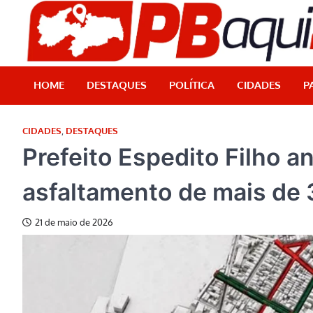
Skip
to
content
HOME
DESTAQUES
POLÍTICA
CIDADES
P
CIDADES
,
DESTAQUES
Prefeito Espedito Filho a
asfaltamento de mais de 
21 de maio de 2026