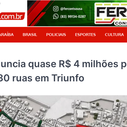
PB Aqui
Jornalismo com credibilidade, é aqui!
ARAÍBA
BRASIL
POLICIAIS
ESPORTES
CULTURA
nuncia quase R$ 4 milhões 
30 ruas em Triunfo