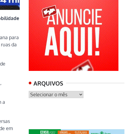
obilidade
bana para
 ruas da
ade
ARQUIVOS
,
ARQUIVOS
m a
ersas
ade em