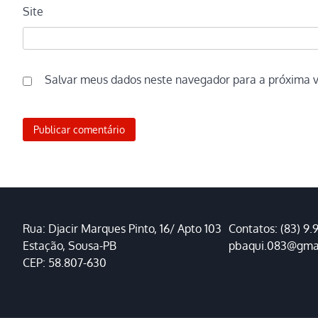
Site
Salvar meus dados neste navegador para a próxima 
Rua: Djacir Marques Pinto, 16/ Apto 103
Contatos: (83) 9.
Estação, Sousa-PB
pbaqui.083@gma
CEP: 58.807-630