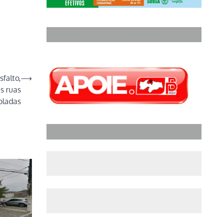
falto,
⟶
s ruas
pladas