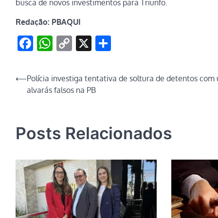
busca de novos investimentos para Triunfo.
Redação: PBAQUI
Facebook
WhatsApp
Copy
X
Share
Link
Navegação
⟵
Polícia investiga tentativa de soltura de detentos com
alvarás falsos na PB
de
Post
Posts Relacionados