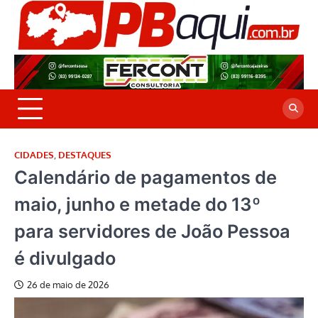
Skip
to
P
Jor
content
co
A
cre
é a
CIDADES
,
DESTAQUES
Calendário de pagamentos de
maio, junho e metade do 13º
para servidores de João Pessoa
é divulgado
26 de maio de 2026