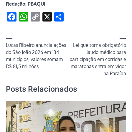
Redação: PBAQUI
Facebook
WhatsApp
Copy
X
Share
Link
Navegação
⟵
⟶
Lucas Ribeiro anuncia ações
Lei que torna obrigatório
de
do São João 2026 em 134
laudo médico para
Post
municípios; valores somam
participação em corridas e
R$ 81,5 milhões
maratonas entra em vigor
na Paraíba
Posts Relacionados