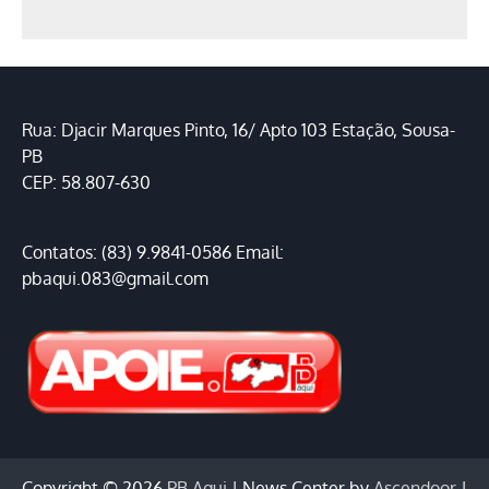
Rua: Djacir Marques Pinto, 16/ Apto 103 Estação, Sousa-
PB
CEP: 58.807-630
Contatos: (83) 9.9841-0586 Email:
pbaqui.083@gmail.com
Copyright © 2026
PB Aqui
| News Center by
Ascendoor
|