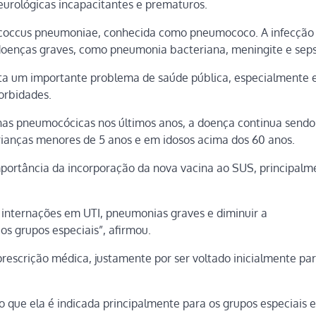
neurológicas incapacitantes e prematuros.
ococcus pneumoniae, conhecida como pneumococo. A infecção
é doenças graves, como pneumonia bacteriana, meningite e sep
ta um importante problema de saúde pública, especialmente 
orbidades.
nas pneumocócicas nos últimos anos, a doença continua send
crianças menores de 5 anos e em idosos acima dos 60 anos.
portância da incorporação da nova vacina ao SUS, principalm
internações em UTI, pneumonias graves e diminuir a
os grupos especiais”, afirmou.
rescrição médica, justamente por ser voltado inicialmente pa
o que ela é indicada principalmente para os grupos especiais 