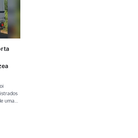
rta
zea
oi
gistrados
 de uma…