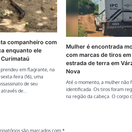
ata companheiro com
Mulher é encontrada mo
ca enquanto ele
com marcas de tiros em
 Curimataú
estrada de terra em Vár
il prendeu em flagrante, na
Nova
exta-feira (16), uma
Até o momento, a mulher não f
assassinato de seu
identificada. Os tiros foram re
 através de…
na região da cabeça. O corpo
igatórios são marcados com
*