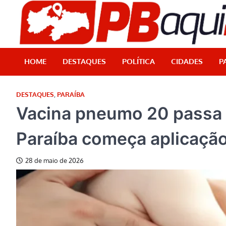
Skip
to
content
HOME
DESTAQUES
POLÍTICA
CIDADES
P
DESTAQUES
,
PARAÍBA
Vacina pneumo 20 passa a
Paraíba começa aplicaçã
28 de maio de 2026