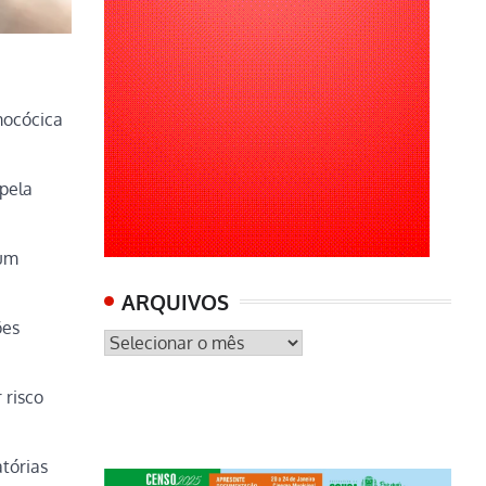
mocócica
 pela
 um
ARQUIVOS
ões
ARQUIVOS
 risco
tórias