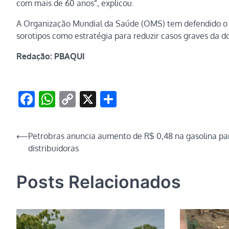
com mais de 60 anos”, explicou.
A Organização Mundial da Saúde (OMS) tem defendido o
sorotipos como estratégia para reduzir casos graves da do
Redação: PBAQUI
Facebook
WhatsApp
Copy
X
Share
Link
Navegação
⟵
Petrobras anuncia aumento de R$ 0,48 na gasolina pa
distribuidoras
de
Post
Posts Relacionados