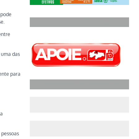
 pode
se.
entre
o uma das
ente para
ra
e pessoas