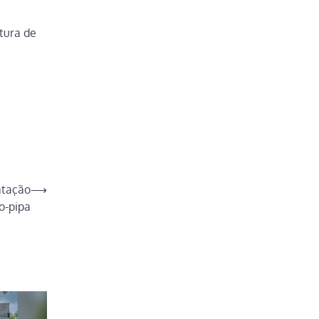
tura de
atação
⟶
o-pipa