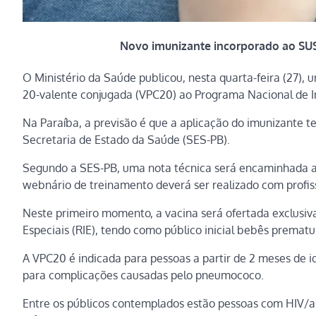
Novo imunizante incorporado ao SUS
O Ministério da Saúde publicou, nesta quarta-feira (27),
20-valente conjugada (VPC20) ao Programa Nacional de I
Na Paraíba, a previsão é que a aplicação do imunizante t
Secretaria de Estado da Saúde (SES-PB).
Segundo a SES-PB, uma nota técnica será encaminhada aos
webnário de treinamento deverá ser realizado com profis
Neste primeiro momento, a vacina será ofertada exclusi
Especiais (RIE), tendo como público inicial bebês premat
A VPC20 é indicada para pessoas a partir de 2 meses de id
para complicações causadas pelo pneumococo.
Entre os públicos contemplados estão pessoas com HIV/aid