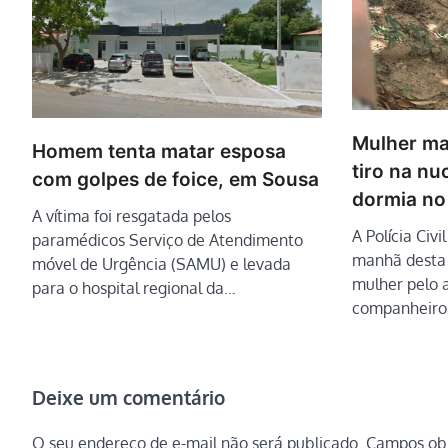
Mulher m
Homem tenta matar esposa
tiro na nu
com golpes de foice, em Sousa
dormia no
A vítima foi resgatada pelos
A Polícia Civ
paramédicos Serviço de Atendimento
manhã desta s
móvel de Urgência (SAMU) e levada
mulher pelo 
para o hospital regional da…
companheiro
Deixe um comentário
O seu endereço de e-mail não será publicado.
Campos obr