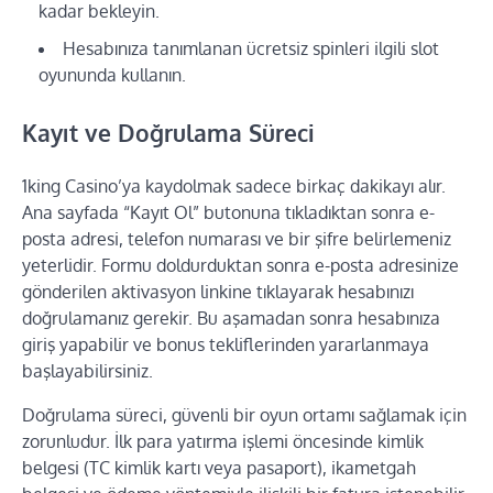
kadar bekleyin.
Hesabınıza tanımlanan ücretsiz spinleri ilgili slot
oyununda kullanın.
Kayıt ve Doğrulama Süreci
1king Casino’ya kaydolmak sadece birkaç dakikayı alır.
Ana sayfada “Kayıt Ol” butonuna tıkladıktan sonra e-
posta adresi, telefon numarası ve bir şifre belirlemeniz
yeterlidir. Formu doldurduktan sonra e-posta adresinize
gönderilen aktivasyon linkine tıklayarak hesabınızı
doğrulamanız gerekir. Bu aşamadan sonra hesabınıza
giriş yapabilir ve bonus tekliflerinden yararlanmaya
başlayabilirsiniz.
Doğrulama süreci, güvenli bir oyun ortamı sağlamak için
zorunludur. İlk para yatırma işlemi öncesinde kimlik
belgesi (TC kimlik kartı veya pasaport), ikametgah