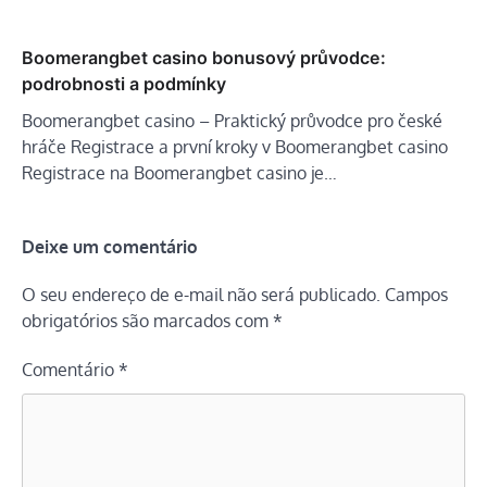
Boomerangbet casino bonusový průvodce:
podrobnosti a podmínky
Boomerangbet casino – Praktický průvodce pro české
hráče Registrace a první kroky v Boomerangbet casino
Registrace na Boomerangbet casino je…
Deixe um comentário
O seu endereço de e-mail não será publicado.
Campos
obrigatórios são marcados com
*
Comentário
*