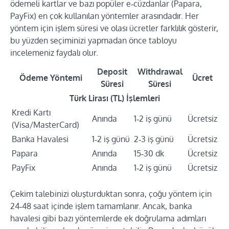
ödemeli kartlar ve bazı popüler e‑cüzdanlar (Papara,
PayFix) en çok kullanılan yöntemler arasındadır. Her
yöntem için işlem süresi ve olası ücretler farklılık gösterir,
bu yüzden seçiminizi yapmadan önce tabloyu
incelemeniz faydalı olur.
Deposit
Withdrawal
Ödeme Yöntemi
Ücret
Süresi
Süresi
Türk Lirası (TL) İşlemleri
Kredi Kartı
Anında
1‑2 iş günü
Ücretsiz
(Visa/MasterCard)
Banka Havalesi
1‑2 iş günü
2‑3 iş günü
Ücretsiz
Papara
Anında
15‑30 dk
Ücretsiz
PayFix
Anında
1‑2 iş günü
Ücretsiz
Çekim talebinizi oluşturduktan sonra, çoğu yöntem için
24‑48 saat içinde işlem tamamlanır. Ancak, banka
havalesi gibi bazı yöntemlerde ek doğrulama adımları