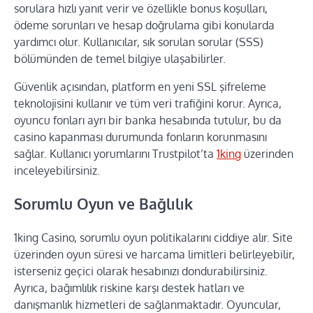
sorulara hızlı yanıt verir ve özellikle bonus koşulları,
ödeme sorunları ve hesap doğrulama gibi konularda
yardımcı olur. Kullanıcılar, sık sorulan sorular (SSS)
bölümünden de temel bilgiye ulaşabilirler.
Güvenlik açısından, platform en yeni SSL şifreleme
teknolojisini kullanır ve tüm veri trafiğini korur. Ayrıca,
oyuncu fonları ayrı bir banka hesabında tutulur, bu da
casino kapanması durumunda fonların korunmasını
sağlar. Kullanıcı yorumlarını Trustpilot’ta
1king
üzerinden
inceleyebilirsiniz.
Sorumlu Oyun ve Bağlılık
1king Casino, sorumlu oyun politikalarını ciddiye alır. Site
üzerinden oyun süresi ve harcama limitleri belirleyebilir,
isterseniz geçici olarak hesabınızı dondurabilirsiniz.
Ayrıca, bağımlılık riskine karşı destek hatları ve
danışmanlık hizmetleri de sağlanmaktadır. Oyuncular,