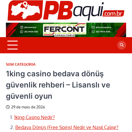
Skip
to
P
Jor
content
co
A
cre
é a
SEM CATEGORIA
1king casino bedava dönüş
güvenlik rehberi – Lisanslı ve
güvenli oyun
29 de maio de 2026
1king Casino Nedir?
Bedava Dönüş (Free Spins) Nedir ve Nasıl Çalışır?