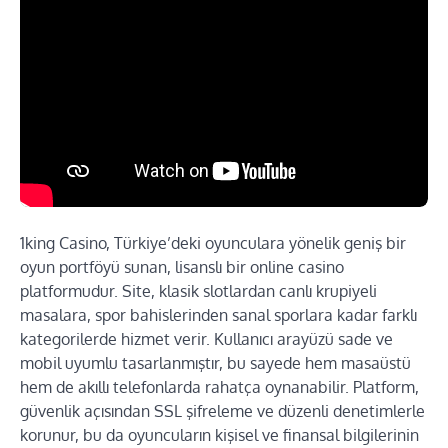
1king Casino, Türkiye’deki oyunculara yönelik geniş bir
oyun portföyü sunan, lisanslı bir online casino
platformudur. Site, klasik slotlardan canlı krupiyeli
masalara, spor bahislerinden sanal sporlara kadar farklı
kategorilerde hizmet verir. Kullanıcı arayüzü sade ve
mobil uyumlu tasarlanmıştır, bu sayede hem masaüstü
hem de akıllı telefonlarda rahatça oynanabilir. Platform,
güvenlik açısından SSL şifreleme ve düzenli denetimlerle
korunur, bu da oyuncuların kişisel ve finansal bilgilerinin