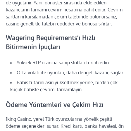
de uygulanır. Yani, dönüşler sırasında elde edilen
kazançların tamamı çevrim hesabına dahil edilir. Çevrim
şartlarını karşılamadan çekim talebinde bulunursanız,
casino genellikle talebi reddeder ve bonusu sıfırlar.
Wagering Requirements’ı Hızlı
Bitirmenin İpuçları
Yüksek RTP oranına sahip slotları tercih edin.
Orta volatilite oyunları, daha dengeli kazanç sağlar.
Bahis tutarını aşırı yükseltmek yerine, birden çok
küçük bahisle çevrimi tamamlayın.
Ödeme Yöntemleri ve Çekim Hızı
1king Casino, yerel Türk oyuncularına yönelik çeşitli
ödeme seçenekleri sunar. Kredi kartı, banka havalesi, ön