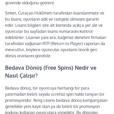
güvende olduğunu gösterir.
Şirket, Curaçao Hükûmeti tarafından lisanslanmıştır ve
bu lisans, oyunların adil ve rastgele olmasını garanti
eder. Lisans bilgileri site alt kısmında açıkça yer alır ve
oyuncular bu sayfadan lisans numarasını kontrol
edebilirler. Lisansın yanı sıra, bağımsız denetim firmaları
tarafından sağlanan RTP (Return to Player) raporları da
mevcuttur, böylece oyuncular oyunların teorik geri
dönüş oranlarını görebilir.
Bedava Dönüş (Free Spins) Nedir ve
Nasıl Çalışır?
Bedava dönüş, bir oyuncuya herhangi bir para
yatırmadan belirli sayıda ücretsiz spin hakkı tanıyan bir
promosyondur. 1king casino bedava dönüş kampanyaları
genellikle yeni kayıt olan ya da belirli bir promosyon
kodunu kullanan oyunculara yöneliktir. Bu dönüşler,