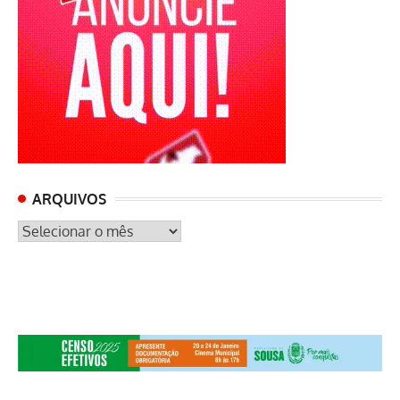
ARQUIVOS
ARQUIVOS