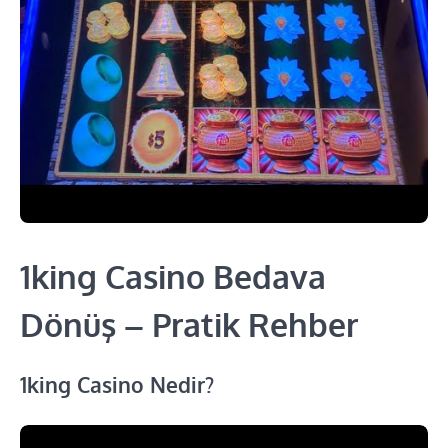
1king Casino Bedava
Dönüş – Pratik Rehber
1king Casino Nedir?