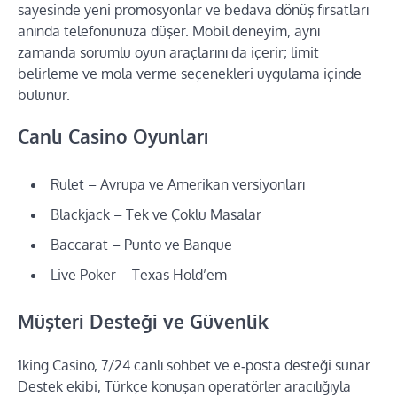
sayesinde yeni promosyonlar ve bedava dönüş fırsatları
anında telefonunuza düşer. Mobil deneyim, aynı
zamanda sorumlu oyun araçlarını da içerir; limit
belirleme ve mola verme seçenekleri uygulama içinde
bulunur.
Canlı Casino Oyunları
Rulet – Avrupa ve Amerikan versiyonları
Blackjack – Tek ve Çoklu Masalar
Baccarat – Punto ve Banque
Live Poker – Texas Hold’em
Müşteri Desteği ve Güvenlik
1king Casino, 7/24 canlı sohbet ve e‑posta desteği sunar.
Destek ekibi, Türkçe konuşan operatörler aracılığıyla