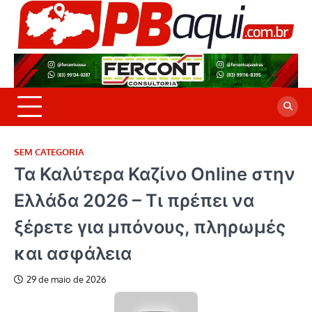
Skip
to
P
Jor
content
co
A
cre
é a
SEM CATEGORIA
Τα Καλύτερα Καζίνο Online στην
Ελλάδα 2026 – Τι πρέπει να
ξέρετε για μπόνους, πληρωμές
και ασφάλεια
29 de maio de 2026