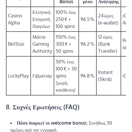
Bonus
μέσο
Ανάληψης
Ελληνική
100% έως
Casino
24 ώρες
iOS
Επιτροπή
250 € +
96.5 %
Alpha
(e‑wallet)
Andr
Παιγνίων
100 spins
Μάλτα
150% έως
12 ώρες
Res
BetStar
Gaming
300 € +
96.2 %
(Bank
only
Authority
50 spins
Transfer)
50% έως
100 € + 30
Instant
LuckyPlay
Γιβραλτάρ
spins
96.8 %
iOS
(Skrill)
(χωρίς
κατάθεση)
8. Συχνές Ερωτήσεις (FAQ)
Πόσο διαρκεί το welcome bonus;
Συνήθως 30
ημέρες από την εγγραφή.