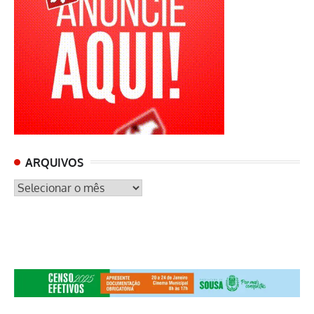
ARQUIVOS
ARQUIVOS