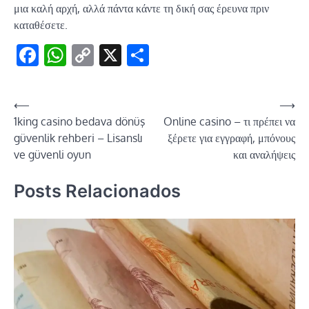
μια καλή αρχή, αλλά πάντα κάντε τη δική σας έρευνα πριν
καταθέσετε.
Facebook
WhatsApp
Copy
X
Share
Link
Navegação
⟵
⟶
1king casino bedava dönüş
Online casino – τι πρέπει να
de
güvenlik rehberi – Lisanslı
ξέρετε για εγγραφή, μπόνους
Post
ve güvenli oyun
και αναλήψεις
Posts Relacionados