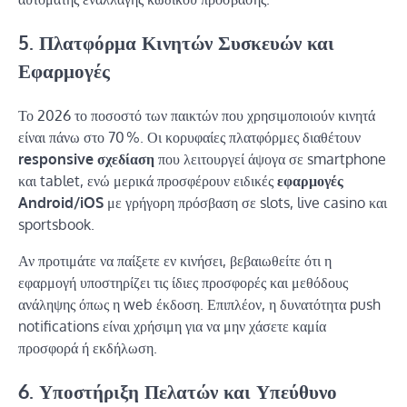
5. Πλατφόρμα Κινητών Συσκευών και
Εφαρμογές
Το 2026 το ποσοστό των παικτών που χρησιμοποιούν κινητά
είναι πάνω στο 70 %. Οι κορυφαίες πλατφόρμες διαθέτουν
responsive σχεδίαση
που λειτουργεί άψογα σε smartphone
και tablet, ενώ μερικά προσφέρουν ειδικές
εφαρμογές
Android/iOS
με γρήγορη πρόσβαση σε slots, live casino και
sportsbook.
Αν προτιμάτε να παίξετε εν κινήσει, βεβαιωθείτε ότι η
εφαρμογή υποστηρίζει τις ίδιες προσφορές και μεθόδους
ανάληψης όπως η web έκδοση. Επιπλέον, η δυνατότητα push
notifications είναι χρήσιμη για να μην χάσετε καμία
προσφορά ή εκδήλωση.
6. Υποστήριξη Πελατών και Υπεύθυνο