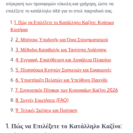
σύγκριση των προσφορών εύκολη και γρήγορη, ώστε να
επιλέξετε το κατάλληλο site για το στυλ παιχνιδιού σας.
1. Πώς να Επιλέξετε το Κατάλληλο Καζίνο: Κρίσιμα
Κριτήρια
2. Μπόνους Υποδοχής και Όροι Στοιχηματισμού
3. Μέθοδοι Καταβολής και Ταχύτητα Ανάληψης
4. Εγγραφή, Επαλήθευση και Ασφάλεια Πλαισίου
5. Πλατφόρμα Κινητών Συσκευών και Εφαρμογές
6. Υποστήριξη Πελατών και Υπεύθυνο Παιχνίδι
7. Συγκριτικός Πίνακας των Κορυφαίων Καζίνο 2026
8. Συχνές Ερωτήσεις (FAQ)
9. Τελικές Σκέψεις και Πρόταση
1. Πώς να Επιλέξετε το Κατάλληλο Καζίνο: