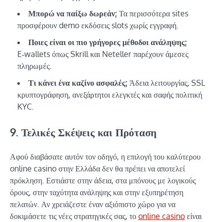
Μπορώ να παίξω δωρεάν;
Τα περισσότερα sites
προσφέρουν demo εκδόσεις slots χωρίς εγγραφή.
Ποιες είναι οι πιο γρήγορες μέθοδοι ανάληψης;
E‑wallets όπως Skrill και Neteller παρέχουν άμεσες
πληρωμές.
Τι κάνει ένα καζίνο ασφαλές;
Άδεια λειτουργίας, SSL
κρυπτογράφηση, ανεξάρτητοι ελεγκτές και σαφής πολιτική
KYC.
9. Τελικές Σκέψεις και Πρόταση
Αφού διαβάσατε αυτόν τον οδηγό, η επιλογή του καλύτερου
online casino στην Ελλάδα δεν θα πρέπει να αποτελεί
πρόκληση. Εστιάστε στην άδεια, στα μπόνους με λογικούς
όρους, στην ταχύτητα ανάληψης και στην εξυπηρέτηση
πελατών. Αν χρειάζεστε έναν αξιόπιστο χώρο για να
δοκιμάσετε τις νέες στρατηγικές σας, το
online casino
είναι