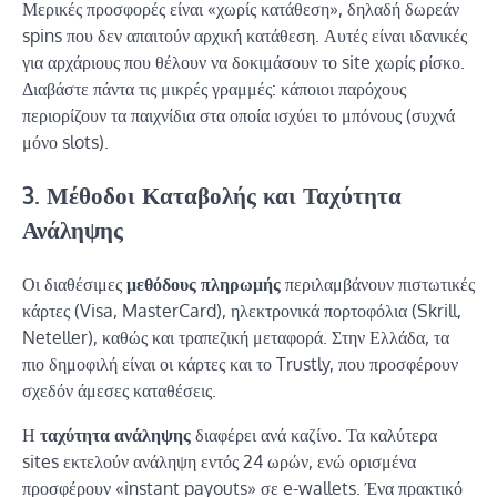
Μερικές προσφορές είναι «χωρίς κατάθεση», δηλαδή δωρεάν
spins που δεν απαιτούν αρχική κατάθεση. Αυτές είναι ιδανικές
για αρχάριους που θέλουν να δοκιμάσουν το site χωρίς ρίσκο.
Διαβάστε πάντα τις μικρές γραμμές: κάποιοι παρόχους
περιορίζουν τα παιχνίδια στα οποία ισχύει το μπόνους (συχνά
μόνο slots).
3. Μέθοδοι Καταβολής και Ταχύτητα
Ανάληψης
Οι διαθέσιμες
μεθόδους πληρωμής
περιλαμβάνουν πιστωτικές
κάρτες (Visa, MasterCard), ηλεκτρονικά πορτοφόλια (Skrill,
Neteller), καθώς και τραπεζική μεταφορά. Στην Ελλάδα, τα
πιο δημοφιλή είναι οι κάρτες και το Trustly, που προσφέρουν
σχεδόν άμεσες καταθέσεις.
Η
ταχύτητα ανάληψης
διαφέρει ανά καζίνο. Τα καλύτερα
sites εκτελούν ανάληψη εντός 24 ωρών, ενώ ορισμένα
προσφέρουν «instant payouts» σε e-wallets. Ένα πρακτικό