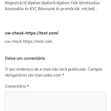
Regisztráció lépései lépésről lépésre Fiók létrehozása
Azonosítás és KYC Bónuszok és promóciók: mit kell…
cw-check-https://test.com/
cw-check https://test.com
Deixe um comentário
O seu endereço de e-mail não será publicado.
Campos
obrigatórios são marcados com
*
Comentário
*