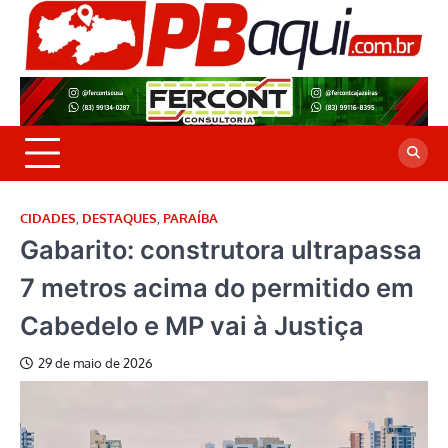
Skip
to
P
Jor
content
co
A
cre
é a
CIDADES
,
DESTAQUES
,
PARAÍBA
Gabarito: construtora ultrapassa
7 metros acima do permitido em
Cabedelo e MP vai à Justiça
29 de maio de 2026