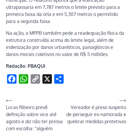
municipal. O relatório aponta que a edificação
ultrapassaria em 7,787 metros o limite previsto para a
primeira faixa da orla e em 5,307 metros o permitido
para a segunda faixa.
Na ação, o MPPB também pede a readequação física da
estrutura construída acima do limite legal, além de
indenização por danos urbanísticos, paisagísticos e
danos morais coletivos no valor de R$ 5 milhões.
Redação: PBAQUI
Facebook
WhatsApp
Copy
X
Share
Link
Navegação
⟵
⟶
Lucas Ribeiro prevê
Vereador é preso suspeito
de
definição sobre vice até
de perseguir ex-namorada e
Post
agosto e diz não ter pressa
quebrar medidas protetivas
com escolha: “alguém