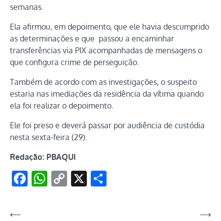
semanas.
Ela afirmou, em depoimento, que ele havia descumprido
as determinações e que passou a encaminhar
transferências via PIX acompanhadas de mensagens o
que configura crime de perseguição.
Também de acordo com as investigações, o suspeito
estaria nas imediações da residência da vítima quando
ela foi realizar o depoimento.
Ele foi preso e deverá passar por audiência de custódia
nesta sexta-feira (29).
Redação: PBAQUI
Facebook
WhatsApp
Copy
X
Share
Link
Navegação
⟵
⟶