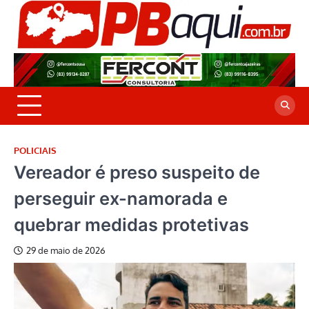
Skip
to
P
Jor
content
co
A
cre
é a
POLICIAIS
Vereador é preso suspeito de
perseguir ex-namorada e
quebrar medidas protetivas
29 de maio de 2026