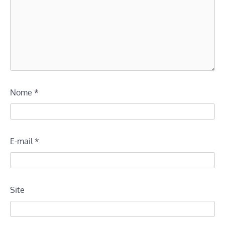
Nome
*
E-mail
*
Site