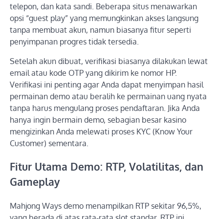
telepon, dan kata sandi. Beberapa situs menawarkan
opsi “guest play” yang memungkinkan akses langsung
tanpa membuat akun, namun biasanya fitur seperti
penyimpanan progres tidak tersedia.
Setelah akun dibuat, verifikasi biasanya dilakukan lewat
email atau kode OTP yang dikirim ke nomor HP.
Verifikasi ini penting agar Anda dapat menyimpan hasil
permainan demo atau beralih ke permainan uang nyata
tanpa harus mengulang proses pendaftaran. Jika Anda
hanya ingin bermain demo, sebagian besar kasino
mengizinkan Anda melewati proses KYC (Know Your
Customer) sementara.
Fitur Utama Demo: RTP, Volatilitas, dan
Gameplay
Mahjong Ways demo menampilkan RTP sekitar 96,5%,
yang berada di atas rata‑rata slot standar. RTP ini