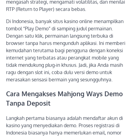
mengasah strategi, mengamati volatilitas, dan menilai
RTP (Return to Player) secara bebas.
Di Indonesia, banyak situs kasino online menampilkan
tombol “Play Demo” di samping judul permainan.
Dengan satu klik, permainan langsung terbuka di
browser tanpa harus mengunduh aplikasi. Ini memberi
kemudahan terutama bagi pengguna dengan koneksi
internet yang terbatas atau perangkat mobile yang
tidak mendukung plug‑in khusus. Jadi, jika Anda masih
ragu dengan slot ini, coba dulu versi demo untuk
merasakan sensasi bermain yang sesungguhnya.
Cara Mengakses Mahjong Ways Demo
Tanpa Deposit
Langkah pertama biasanya adalah mendaftar akun di
kasino yang menyediakan demo. Proses registrasi di
Indonesia biasanya hanya memerlukan email, nomor