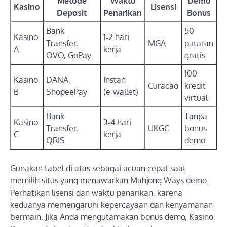
Metode
Waktu
Demo
Kasino
Lisensi
Deposit
Penarikan
Bonus
Bank
50
Kasino
1‑2 hari
Transfer,
MGA
putaran
A
kerja
OVO, GoPay
gratis
100
Kasino
DANA,
Instan
Curacao
kredit
B
ShopeePay
(e‑wallet)
virtual
Bank
Tanpa
Kasino
3‑4 hari
Transfer,
UKGC
bonus
C
kerja
QRIS
demo
Gunakan tabel di atas sebagai acuan cepat saat
memilih situs yang menawarkan Mahjong Ways demo.
Perhatikan lisensi dan waktu penarikan, karena
keduanya memengaruhi kepercayaan dan kenyamanan
bermain. Jika Anda mengutamakan bonus demo, Kasino