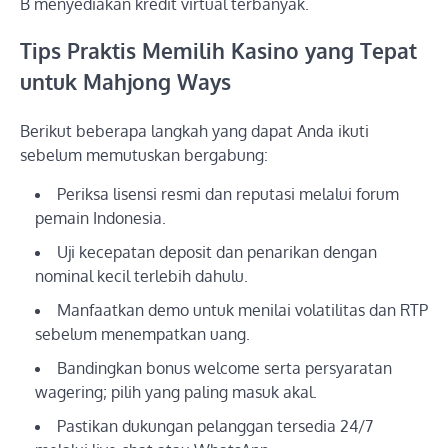
B menyediakan kredit virtual terbanyak.
Tips Praktis Memilih Kasino yang Tepat
untuk Mahjong Ways
Berikut beberapa langkah yang dapat Anda ikuti
sebelum memutuskan bergabung:
Periksa lisensi resmi dan reputasi melalui forum
pemain Indonesia.
Uji kecepatan deposit dan penarikan dengan
nominal kecil terlebih dahulu.
Manfaatkan demo untuk menilai volatilitas dan RTP
sebelum menempatkan uang.
Bandingkan bonus welcome serta persyaratan
wagering; pilih yang paling masuk akal.
Pastikan dukungan pelanggan tersedia 24/7