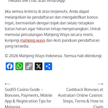
melalui live chat atau WhatsApp.
Jika semua kriteria di atas terpenuhi, Anda dapat
melanjutkan ke pendaftaran dan mengaktifkan bonus.
Ingat, bermainlah dengan bijak dan selalu tetapkan
batas harian agar hiburan tetap menyenangkan. Untuk
memulai petualangan Mahjong Ways secara resmi,
kunjungi
mahjong ways
dan ikuti panduan pendaftaran
yang tersedia.
© 2026 Mahjong Ways Indonesia. Semua hak dilindungi.
Facebook
WhatsApp
Copy
X
Share
Link
Navegação
⟵
⟶
God55 Casino Guide –
Cashback Bonuses at
de
Bonuses, Payments, Mobile
Australian Online Casinos:
Post
App & Registration Tips for
Steps, Terms & How to
Malaysia
Claim