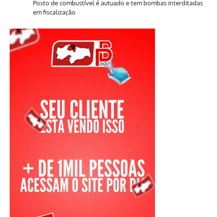
Posto de combustível é autuado e tem bombas interditadas
em fiscalização