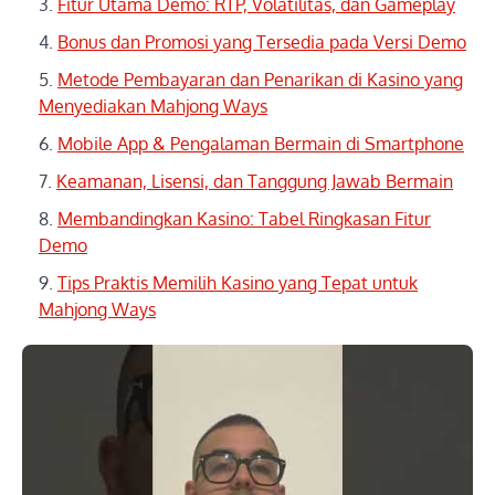
Fitur Utama Demo: RTP, Volatilitas, dan Gameplay
Bonus dan Promosi yang Tersedia pada Versi Demo
Metode Pembayaran dan Penarikan di Kasino yang
Menyediakan Mahjong Ways
Mobile App & Pengalaman Bermain di Smartphone
Keamanan, Lisensi, dan Tanggung Jawab Bermain
Membandingkan Kasino: Tabel Ringkasan Fitur
Demo
Tips Praktis Memilih Kasino yang Tepat untuk
Mahjong Ways