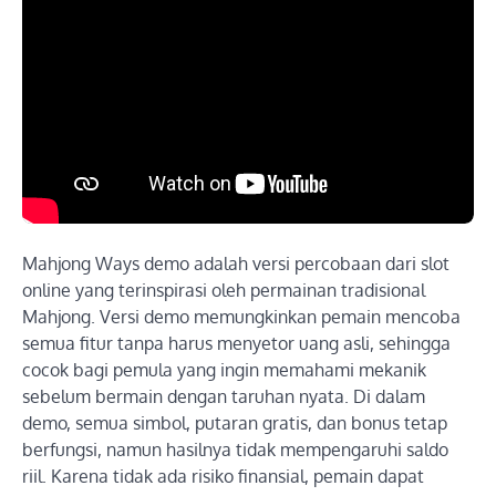
Mahjong Ways demo adalah versi percobaan dari slot
online yang terinspirasi oleh permainan tradisional
Mahjong. Versi demo memungkinkan pemain mencoba
semua fitur tanpa harus menyetor uang asli, sehingga
cocok bagi pemula yang ingin memahami mekanik
sebelum bermain dengan taruhan nyata. Di dalam
demo, semua simbol, putaran gratis, dan bonus tetap
berfungsi, namun hasilnya tidak mempengaruhi saldo
riil. Karena tidak ada risiko finansial, pemain dapat