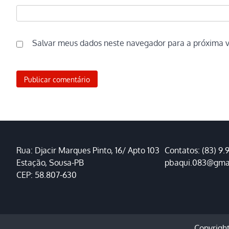
Salvar meus dados neste navegador para a próxima 
Rua: Djacir Marques Pinto, 16/ Apto 103
Contatos: (83) 9.
Estação, Sousa-PB
pbaqui.083@gma
CEP: 58.807-630
Copyrigh