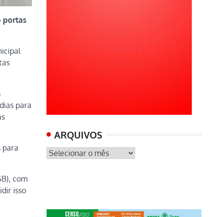
 portas
icipal
tas
s
dias para
as
ARQUIVOS
s para
ARQUIVOS
SB), com
dir isso