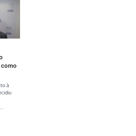
o
o como
to à
ecidiu
a…