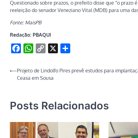
Questionado sobre prazos, o prefeito disse que “o prazo é
reeleição do senador Veneziano Vital (MDB) para uma d
Fonte: MaisPB
Redação: PBAQUI
Facebook
WhatsApp
Copy
X
Share
Link
Navegação
⟵
Projeto de Lindolfo Pires prevê estudos para implanta
Ceasa em Sousa
de
Post
Posts Relacionados