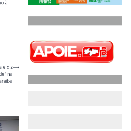
io à
 e diz
⟶
de” na
araíba