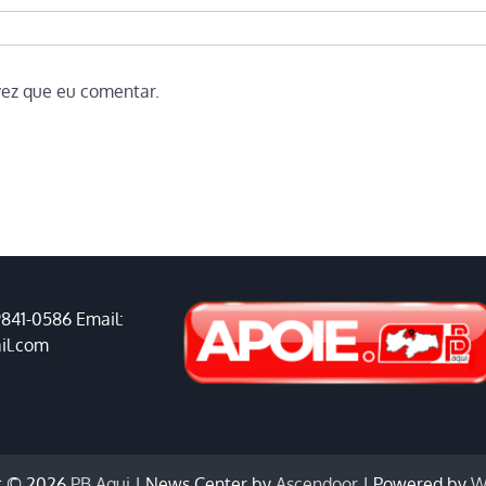
vez que eu comentar.
9841-0586 Email:
il.com
t © 2026
PB Aqui
| News Center by
Ascendoor
| Powered by
W