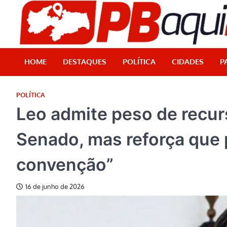
Skip
to
content
HOME
DESTAQUES
POLÍTICA
CIDADES
P
POLÍTICA
Leo admite peso de recur
Senado, mas reforça que 
convenção”
16 de junho de 2026