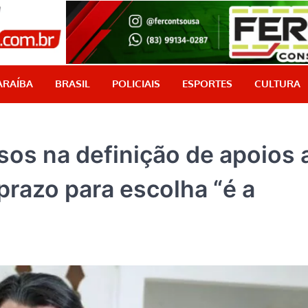
PB Aqui
Jornalismo com credibilidade, é aqui!
ARAÍBA
BRASIL
POLICIAIS
ESPORTES
CULTURA
sos na definição de apoios 
prazo para escolha “é a