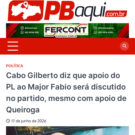
Skip
to
P
Jor
content
co
A
cre
é a
POLÍTICA
Cabo Gilberto diz que apoio do
PL ao Major Fabio será discutido
no partido, mesmo com apoio de
Queiroga
17 de junho de 2026