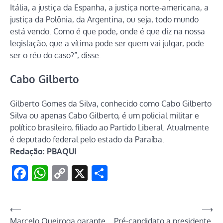
Itália, a justiça da Espanha, a justiça norte-americana, a
justiça da Polônia, da Argentina, ou seja, todo mundo
está vendo. Como é que pode, onde é que diz na nossa
legislação, que a vítima pode ser quem vai julgar, pode
ser o réu do caso?”, disse.
Cabo Gilberto
Gilberto Gomes da Silva, conhecido como Cabo Gilberto
Silva ou apenas Cabo Gilberto, é um policial militar e
político brasileiro, filiado ao Partido Liberal. Atualmente
é deputado federal pelo estado da Paraíba.
Redação: PBAQUI
Facebook
WhatsApp
Copy
X
Share
Link
Navegação
⟵
⟶
Marcelo Queiroga garante
Pré-candidato a presidente,