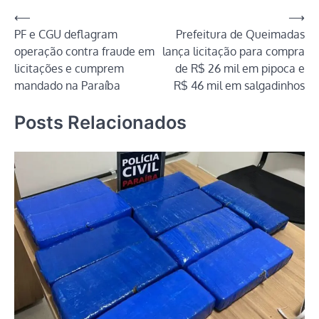
Navegação
⟵
⟶
PF e CGU deflagram
Prefeitura de Queimadas
de
operação contra fraude em
lança licitação para compra
Post
licitações e cumprem
de R$ 26 mil em pipoca e
mandado na Paraíba
R$ 46 mil em salgadinhos
Posts Relacionados