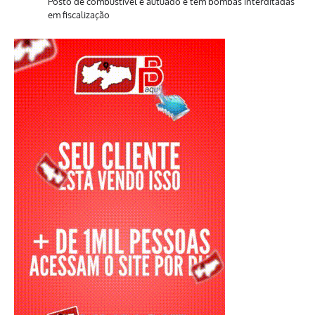
Posto de combustível é autuado e tem bombas interditadas
em fiscalização