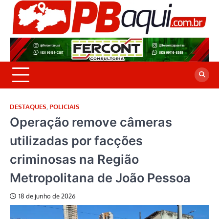
Skip
to
P
Jor
content
co
A
cre
é a
DESTAQUES
,
POLICIAIS
Operação remove câmeras
utilizadas por facções
criminosas na Região
Metropolitana de João Pessoa
18 de junho de 2026