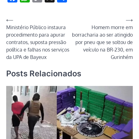
Link
Navegação
⟵
⟶
Ministério Público instaura
Homem morre em
de
procedimento para apurar
borracharia ao ser atingido
Post
contratos, suposta pressão
por pneu que se soltou de
política e falhas nos serviços
veículo na BR-230, em
da UPA de Bayeux
Gurinhém
Posts Relacionados