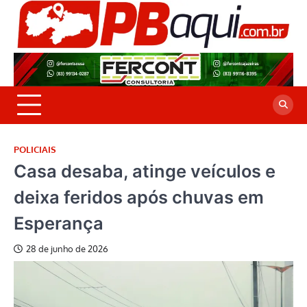
Skip
to
P
Jor
content
co
A
cre
é a
POLICIAIS
Casa desaba, atinge veículos e
deixa feridos após chuvas em
Esperança
28 de junho de 2026