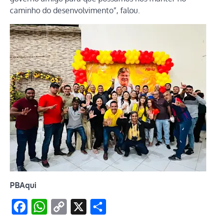
caminho do desenvolvimento”, falou.
PBAqui
Facebook
WhatsApp
Copy
X
Share