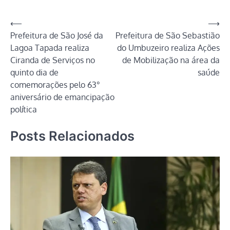
Link
Navegação
⟵
⟶
Prefeitura de São José da
Prefeitura de São Sebastião
de
Lagoa Tapada realiza
do Umbuzeiro realiza Ações
Post
Ciranda de Serviços no
de Mobilização na área da
quinto dia de
saúde
comemorações pelo 63°
aniversário de emancipação
política
Posts Relacionados