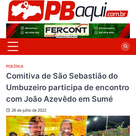
Skip
to
P
Jor
content
co
A
cre
é a
POLÍTICA
Comitiva de São Sebastião do
Umbuzeiro participa de encontro
com João Azevêdo em Sumé
28 de julho de 2022