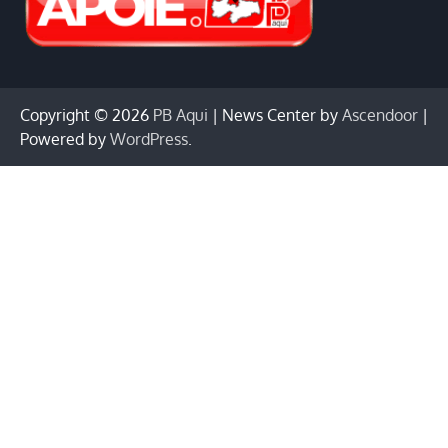
Copyright © 2026
PB Aqui
| News Center by
Ascendoor
|
Powered by
WordPress
.