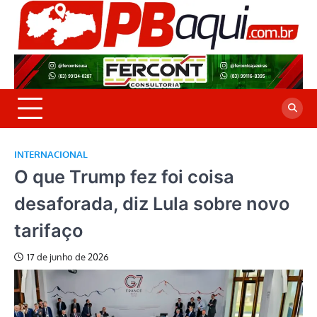
Skip
to
P
Jor
content
co
A
cre
é a
INTERNACIONAL
O que Trump fez foi coisa
desaforada, diz Lula sobre novo
tarifaço
17 de junho de 2026