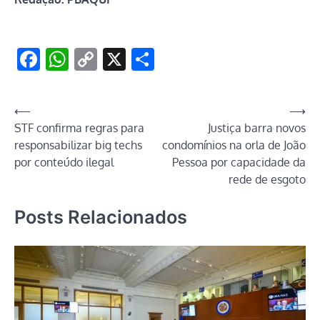
Facebook
WhatsApp
Copy
X
Share
Link
Navegação
⟵
⟶
STF confirma regras para
Justiça barra novos
de
responsabilizar big techs
condomínios na orla de João
Post
por conteúdo ilegal
Pessoa por capacidade da
rede de esgoto
Posts Relacionados